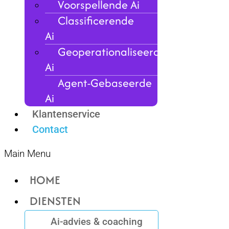
Voorspellende Ai
Classificerende
Ai
Geoperationaliseerde
Ai
Agent-Gebaseerde
Ai
Klantenservice
Contact
Main Menu
HOME
DIENSTEN
Ai-advies & coaching