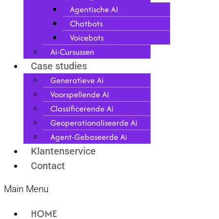
Agentische AI
Chatbots
Voicebots
Ai-Cursussen
Case studies
Generatieve Ai
Voorspellende Ai
Classificerende Ai
Geoperationaliseerde Ai
Agent-Gebaseerde Ai
Klantenservice
Contact
Main Menu
HOME