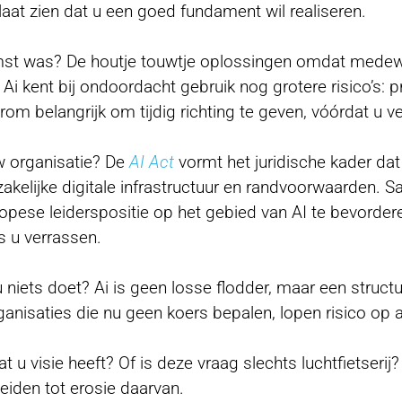
aat zien dat u een goed fundament wil realiseren.
mst was? De houtje touwtje oplossingen omdat medewe
i kent bij ondoordacht gebruik nog grotere risico’s: p
rom belangrijk om tijdig richting te geven, vóórdat u ve
w organisatie? De
AI Act
vormt het juridische kader dat
kelijke digitale infrastructuur en randvoorwaarden. 
pese leiderspositie op het gebied van AI te bevorder
s u verrassen.
u niets doet? Ai is geen losse flodder, maar een struct
nisaties die nu geen koers bepalen, lopen risico op ac
t u visie heeft? Of is deze vraag slechts luchtfietseri
leiden tot erosie daarvan.