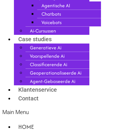
Agentische AI
Chatbots
Voicebots
Ai-Cursussen
Case studies
Generatieve Ai
Voorspellende Ai
Classificerende Ai
Geoperationaliseerde Ai
Agent-Gebaseerde Ai
Klantenservice
Contact
Main Menu
HOME