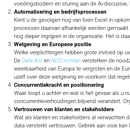
voedingsbodem en sturing aan de Ai-discussie, l
Automatisering en bedrijfsprocessen
Kent u de gevolgen nog van toen Excel in opko
processen daarvan afhankelijk werden gemaakt. A
nog dieper ingrijpen in de organisatie. Het is daa
Wetgeving en Europese positie
Welke verplichtingen hebben grote invloed op u
De
Data Act
en
NIS2-richtlijn
versterken de noodza
weerbaarheid van Europa te vergroten en de Euro
uzelf over deze wetgeving en voorkom dat regel
Concurrentiekracht en positionering
Waar loopt u achter en wat is het gevaar als u n
concurrentieverhoudingen blijvend verandert. Orga
Vertrouwen van klanten en stakeholders
Wat als klanten en stakeholders al verwachten da
data versterkt vertrouwen. Gebrek aan visie kan 