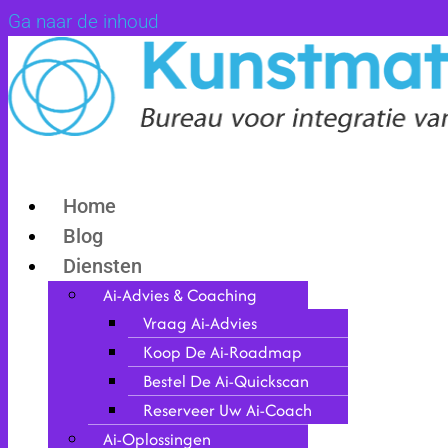
Ga naar de inhoud
Home
Blog
Diensten
Ai-Advies & Coaching
Vraag Ai-Advies
Koop De Ai-Roadmap
Bestel De Ai-Quickscan
Reserveer Uw Ai-Coach
Ai-Oplossingen