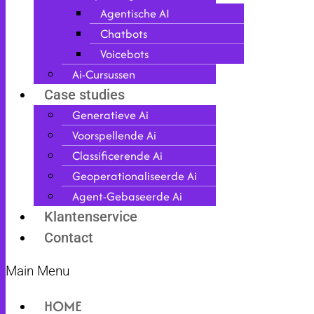
Agentische AI
Chatbots
Voicebots
Ai-Cursussen
Case studies
Generatieve Ai
Voorspellende Ai
Classificerende Ai
Geoperationaliseerde Ai
Agent-Gebaseerde Ai
Klantenservice
Contact
Main Menu
HOME