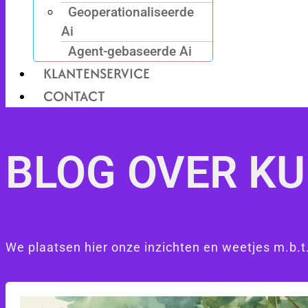
Geoperationaliseerde
Ai
Agent-gebaseerde Ai
KLANTENSERVICE
CONTACT
BLOG OVER KU
We plaatsen hier onze inzichten en weetjes m.b.t.